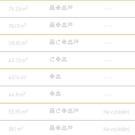
2
75.29 m
- - -
2
76.13 m
- - -
2
118.81 m
- - -
2
43.73 m
- - -
2
45.14 m
- - -
2
44.8 m
- - -
2
53.85 m
Na vyžádání
2
38.1 m
Na vyžádání