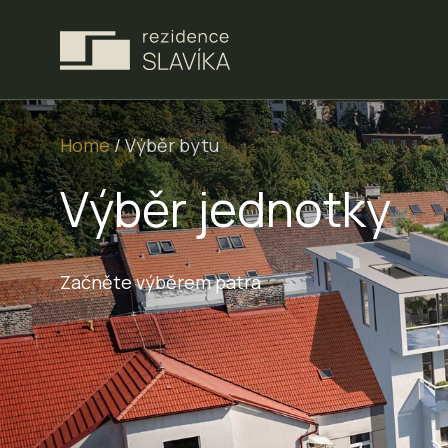
Home
/
Výběr bytu
Výběr jednotky
Začněte výběrem patra