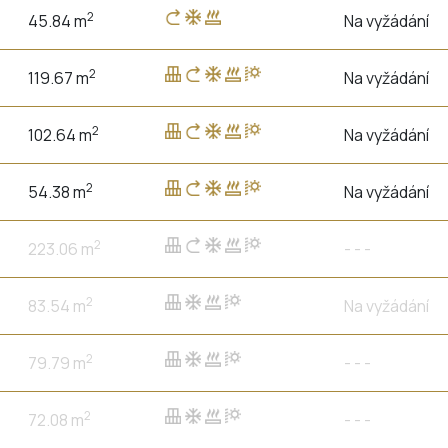
2
45.84 m
Na vyžádání
2
119.67 m
Na vyžádání
2
102.64 m
Na vyžádání
2
54.38 m
Na vyžádání
2
223.06 m
- - -
2
83.54 m
Na vyžádání
2
79.79 m
- - -
2
72.08 m
- - -