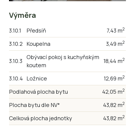
Výměra
2
3.10.1
Předsíň
7,43 m
2
3.10.2
Koupelna
3,49 m
Obývací pokoj s kuchyňským
2
3.10.3
18,44 m
koutem
2
3.10.4
Ložnice
12,69 m
2
Podlahová plocha bytu
42,05 m
2
Plocha bytu dle NV*
43,82 m
2
Celková plocha jednotky
43,82 m