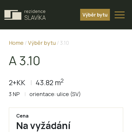
Výběr bytu
Home
/
Výběr bytu
/
3.10
A 3.10
2
2+KK
43.82 m
3 NP
orientace: ulice (SV)
Cena
Na vyžádání