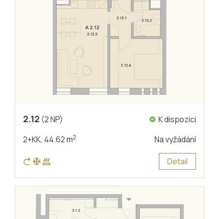
2.12
K dispozici
(2 NP)
2
2+KK,
44.62 m
Na vyžádání
Detail