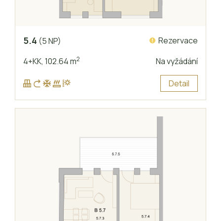
5.4
Rezervace
(5 NP)
2
4+KK,
102.64 m
Na vyžádání
Detail