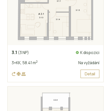
3.1
K dispozici
(3 NP)
2
3+KK,
58.41 m
Na vyžádání
Detail