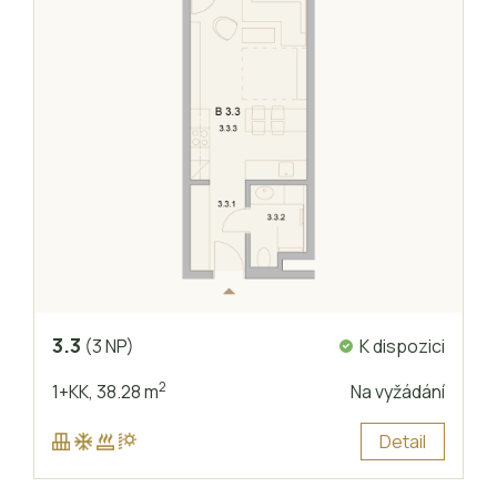
3.3
K dispozici
(3 NP)
2
1+KK,
38.28 m
Na vyžádání
Detail