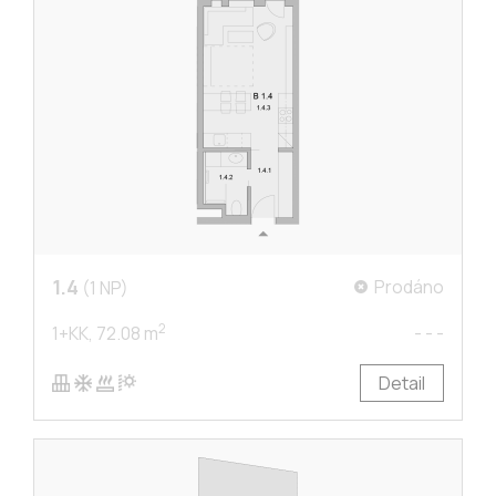
1.4
Prodáno
(1 NP)
2
1+KK,
72.08 m
- - -
Detail