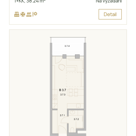
1+KK,
38.24 m
Na vyžádání
Detail