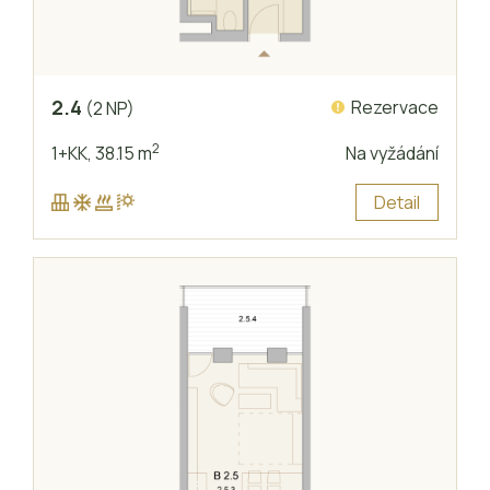
2.4
Rezervace
(2 NP)
2
1+KK,
38.15 m
Na vyžádání
Detail