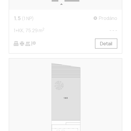
1.5
Prodáno
(1 NP)
2
1+KK,
75.29 m
- - -
Detail