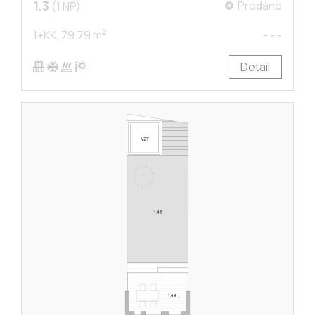
1.3
Prodáno
(1 NP)
2
1+KK,
79.79 m
- - -
Detail