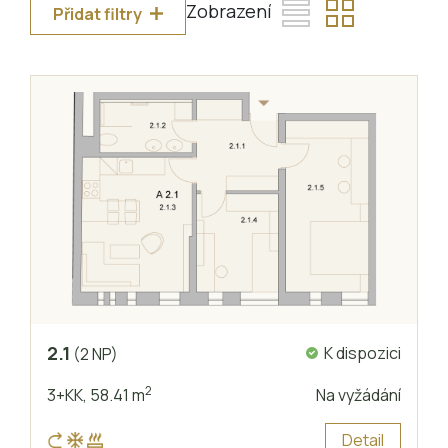
Zobrazení
Přidat filtry
2.1
K dispozici
(2 NP)
2
3+KK,
58.41 m
Na vyžádání
Detail