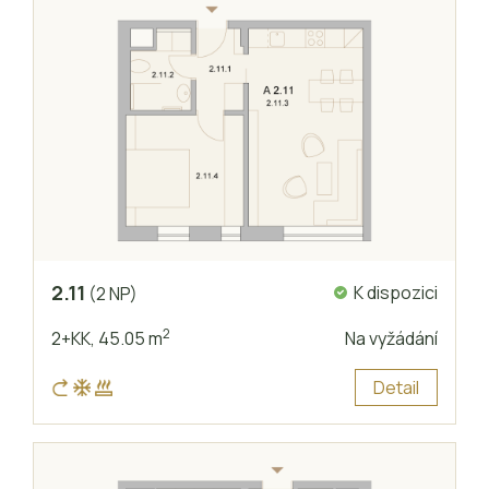
2.11
K dispozici
(2 NP)
2
2+KK,
45.05 m
Na vyžádání
Detail