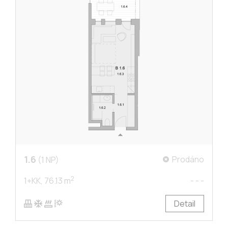
1.6
Prodáno
(1 NP)
2
1+KK,
76.13 m
- - -
Detail