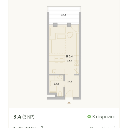
3.4
K dispozici
(3 NP)
2