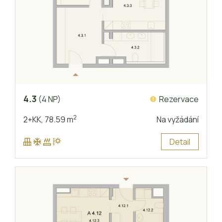
4.3
Rezervace
(4 NP)
2
2+KK,
78.59 m
Na vyžádání
Detail