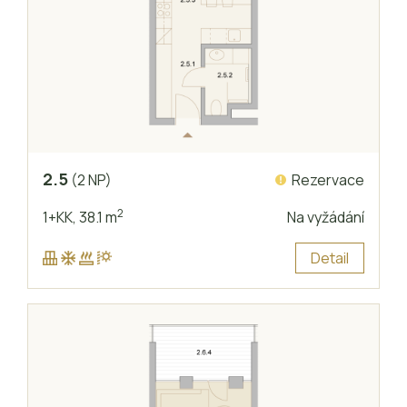
2.5
Rezervace
(2 NP)
2
1+KK,
38.1 m
Na vyžádání
Detail