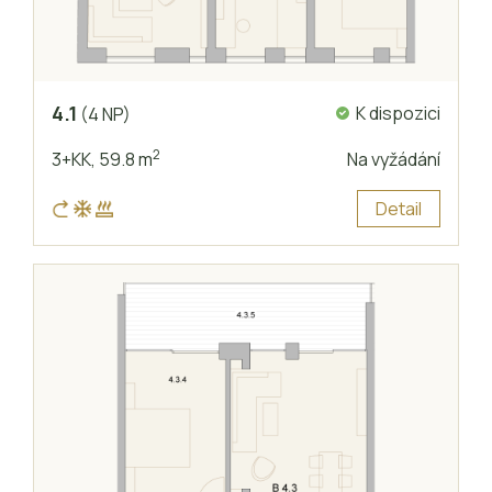
4.1
K dispozici
(4 NP)
2
3+KK,
59.8 m
Na vyžádání
Detail