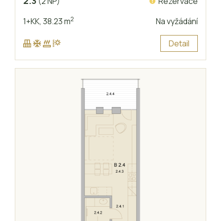
2.3
Rezervace
(2 NP)
2
1+KK,
38.23 m
Na vyžádání
Detail