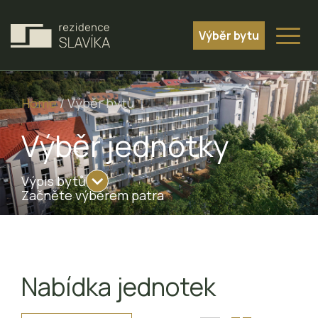
Výběr bytu
Home
/
Výběr bytu
Výběr jednotky
Výpis bytů
Začněte výběrem patra
Nabídka jednotek