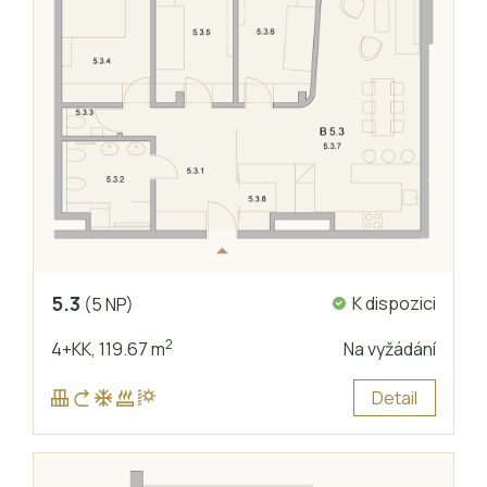
5.3
K dispozici
(5 NP)
2
4+KK,
119.67 m
Na vyžádání
Detail