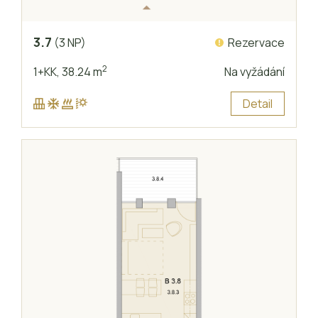
3.7
Rezervace
(3 NP)
2
1+KK,
38.24 m
Na vyžádání
Detail