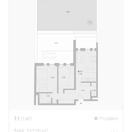
1.1
Prodáno
(1 NP)
2
3+KK,
223.06 m
- - -