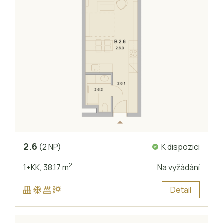
2.6
K dispozici
(2 NP)
2
1+KK,
38.17 m
Na vyžádání
Detail