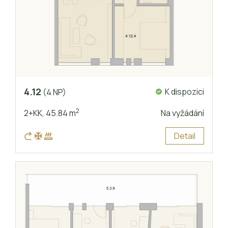
4.12
K dispozici
(4 NP)
2
2+KK,
45.84 m
Na vyžádání
Detail