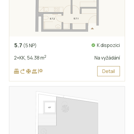
5.7
K dispozici
(5 NP)
2
2+KK,
54.38 m
Na vyžádání
Detail