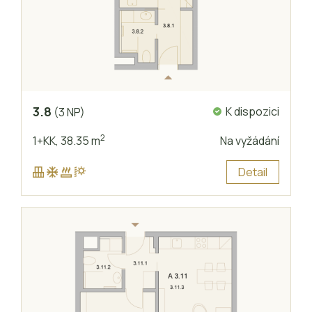
3.8
K dispozici
(3 NP)
2
1+KK,
38.35 m
Na vyžádání
Detail