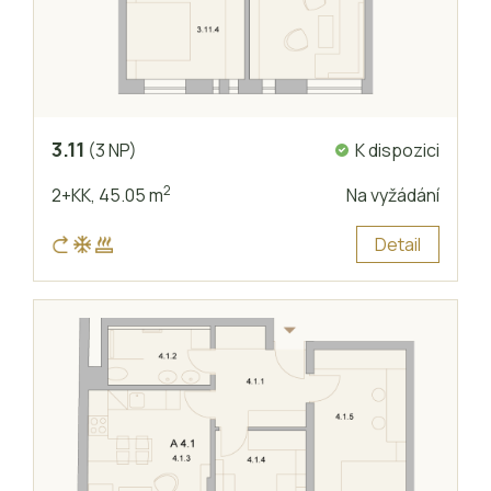
3.11
K dispozici
(3 NP)
2
2+KK,
45.05 m
Na vyžádání
Detail