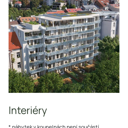
Interiéry
* nábytek v koupelnách není součástí