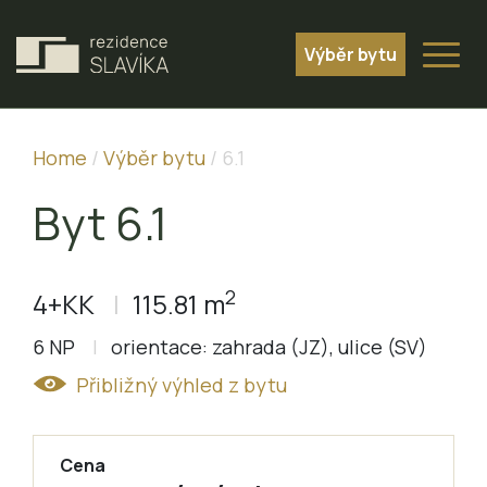
Výběr bytu
Home
/
Výběr bytu
/
6.1
Byt 6.1
2
4+KK
115.81 m
6 NP
orientace: zahrada (JZ), ulice (SV)
Přibližný výhled z bytu
Cena