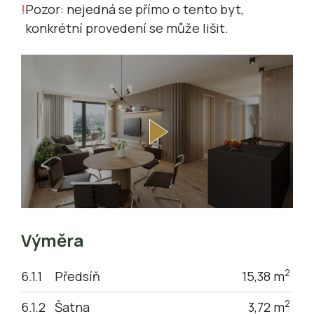
Pozor: nejedná se přímo o tento byt,
konkrétní provedení se může lišit.
Výměra
2
6.1.1
Předsíň
15,38 m
2
6.1.2
Šatna
3,72 m