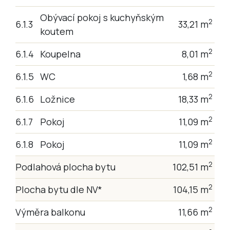
Obývací pokoj s kuchyňským
2
6.1.3
33,21 m
koutem
2
6.1.4
Koupelna
8,01 m
2
6.1.5
WC
1,68 m
2
6.1.6
Ložnice
18,33 m
2
6.1.7
Pokoj
11,09 m
2
6.1.8
Pokoj
11,09 m
2
Podlahová plocha bytu
102,51 m
2
Plocha bytu dle NV*
104,15 m
2
Výměra balkonu
11,66 m