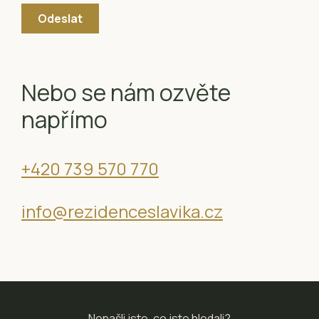
Nebo se nám ozvěte
napřímo
+420 739 570 770
info@rezidenceslavika.cz
Nenašli jste, co jste hledali?