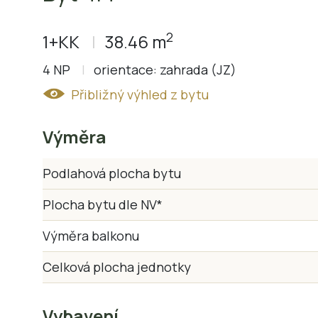
2
1+KK
38.46 m
4 NP
orientace: zahrada (JZ)
Přibližný výhled z bytu
Výměra
Podlahová plocha bytu
Plocha bytu dle NV*
Výměra balkonu
Celková plocha jednotky
Vybavení