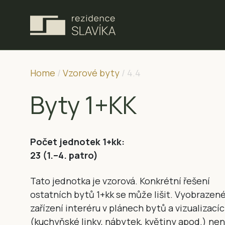
Home
/
Vzorové byty
/
4.4
Byty 1+KK
Počet jednotek 1+kk:
23 (1.–4. patro)
Tato jednotka je vzorová. Konkrétní řešení
ostatních bytů 1+kk se může lišit. Vyobrazen
zařízení interéru v plánech bytů a vizualizací
(kuchyňské linky, nábytek, květiny apod.) nen