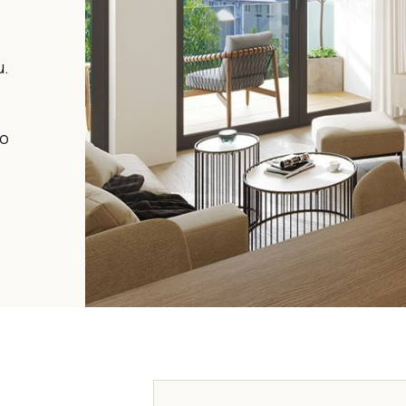
u.
ho