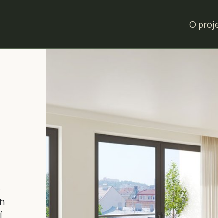
O proj
é
ch
í