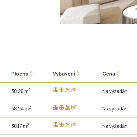
Plocha
Vybavení
Cena
2
38.28 m
Na vyžádání
2
38.24 m
Na vyžádání
2
38.17 m
Na vyžádání