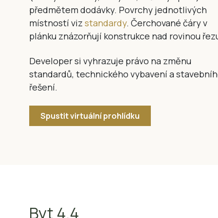
předmětem dodávky. Povrchy jednotlivých
místností viz
standardy
. Čerchované čáry v
plánku znázorňují konstrukce nad rovinou řez
Developer si vyhrazuje právo na změnu
standardů, technického vybavení a stavební
řešení.
Spustit virtuální prohlídku
Byt 4.4