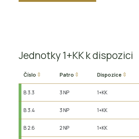
Jednotky 1+KK k dispozici
Číslo
Patro
Dispozice
B 3.3
3 NP
1+KK
B 3.4
3 NP
1+KK
B 2.6
2 NP
1+KK